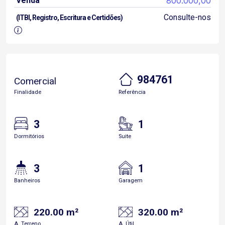
Venda
800.000,00
Consulte-nos
(ITBI, Registro, Escritura e Certidões)
984761
Comercial
Finalidade
Referência
3
1
Dormitórios
Suite
3
1
Banheiros
Garagem
220.00 m²
320.00 m²
A. Terreno
A. Útil