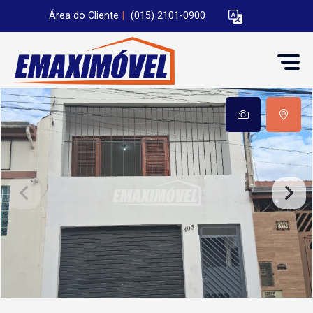
Área do Cliente
|
(015) 2101-0900