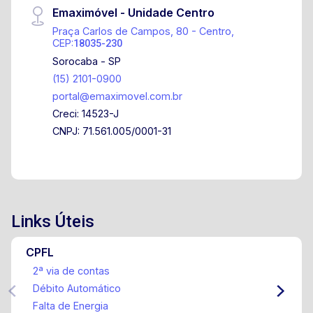
Emaximóvel - Unidade Centro
oferece uma infraestrutura completa de lazer e
Praça Carlos de Campos, 80 - Centro,
segurança, com área kids, salão de festas, sala
CEP:
18035-230
de jogos, piscina, lago para pesca, quadras
Sorocaba - SP
esportivas e portaria 24 horas, proporcionando
(15) 2101-0900
uma excelente qualidade de vida para toda a
portal@emaximovel.com.br
família.
Creci: 14523-J
CNPJ: 71.561.005/0001-31
Links Úteis
CPFL
2ª via de contas
Débito Automático
Falta de Energia