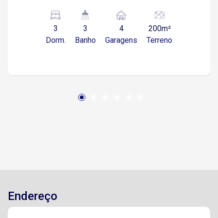
impressiona pelo seu amplo espaço e
excelente distribuição dos cômodos. A casa
3
3
4
200m²
conta com uma sala de jantar e estar integradas,
Dorm.
Banho
Garagens
Terreno
ambas com pé direito duplo de 5 metros,
proporcionando uma sensação de amplitude e
muita iluminação natural. A cozinha americana se
integra perfeitamente ao espaço gourmet, que
dispõe de pia e churrasqueira, ideal para
receber amigos e família. A casa possui 2
banheiros, 1 lavabo e 3 dormitórios, sendo 1
suíte master com closet, banheiro equipado
com pia dupla e chuveiro duplo. A garagem
acomoda até 4 carros, sendo 2 vagas cobertas
e 2 descobertas. O paisagismo está pronto, e
toda a casa está preparada para instalação de
ar-condicionado, com tubulação em cobre, além
Endereço
de encanamento para água quente com boiler. O
quintal é amplo e conta com espaço para a
construção de uma piscina. O condomínio