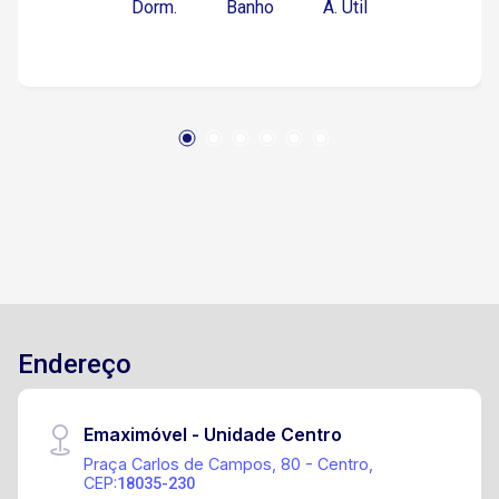
Dorm.
Banho
A. Útil
de jantar, com armários Sala de estar e TV
integradas 2 Quartos Banheiro social Lavanderia
Área de luz Imóvel localizado no piso superior e
não possui garagem. Ideal para quem busca um
ambiente funcional e bem localizado. Agende já
sua visita!
Endereço
Emaximóvel - Unidade Centro
Praça Carlos de Campos, 80 - Centro,
CEP:
18035-230