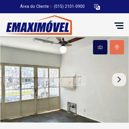
Área do Cliente
|
(015) 2101-0900