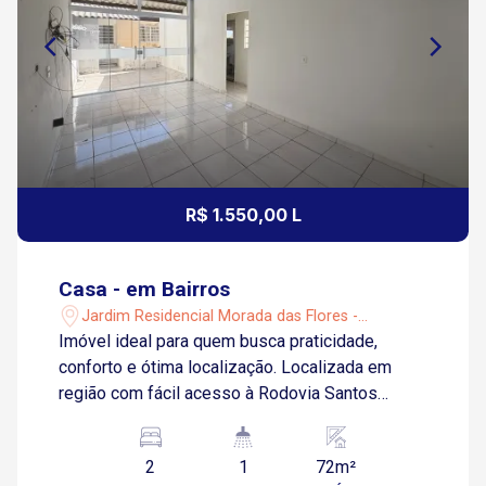
R$ 1.550,00 L
Casa - em Bairros
Jardim Residencial Morada das Flores -
Sorocaba/SP
Imóvel ideal para quem busca praticidade,
conforto e ótima localização. Localizada em
região com fácil acesso à Rodovia Santos
Dumont e à Rodovia Celso Charuri, próxima ao
Rede Bom Lugar, escolas e diversos comércios
2
1
72m²
locais. Sobre o imóvel: Cozinha integrada à sala