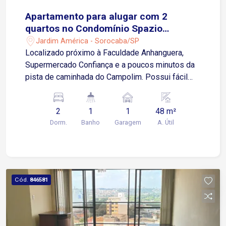
Apartamento para alugar com 2
quartos no Condomínio Spazio
Salamanca em Sorocaba/SP
Jardim América - Sorocaba/SP
Localizado próximo à Faculdade Anhanguera,
Supermercado Confiança e a poucos minutos da
pista de caminhada do Campolim. Possui fácil
acesso à Rodovia Raposo Tavares, além de estar
cercado por restaurantes, farmácias, academias e
2
1
1
48 m²
diversos comércios e serviços. Sobre o imóvel:
Dorm.
Banho
Garagem
A. Útil
Semi mobiliado 2 quartos Sala de estar Cozinha
Banheiro social Área de serviço Garagem: 1 vaga
descoberta Condomínio oferece Portaria 24
horas Mini mercado Academia Brinquedoteca
Quadra poliesportiva Salão de festas
Cód.
846581
Churrasqueira Playground Ideal para quem deseja
morar em um condomínio completo, com
segurança, lazer e localização na região do
Campolim. Agende sua visita!