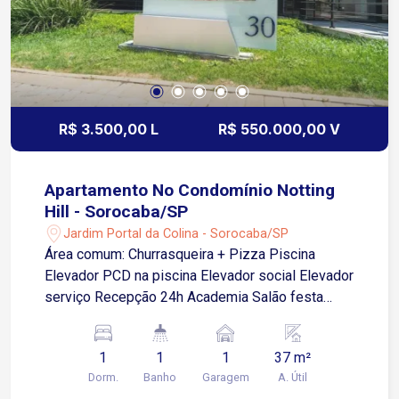
R$ 3.500,00 L
R$ 550.000,00 V
Apartamento No Condomínio Notting
Hill - Sorocaba/SP
Jardim Portal da Colina - Sorocaba/SP
Área comum: Churrasqueira + Pizza Piscina
Elevador PCD na piscina Elevador social Elevador
serviço Recepção 24h Academia Salão festa
(ótimo) Área leitura Jogos Vários banheiros
comuns Portaria 24hrs Portão garagem facial
1
1
1
37 m²
Água e gás encanados Apto: Ar cond smart 12 mil
Dorm.
Banho
Garagem
A. Útil
BTU TV smart 50? Geladeira Filtro Microondas