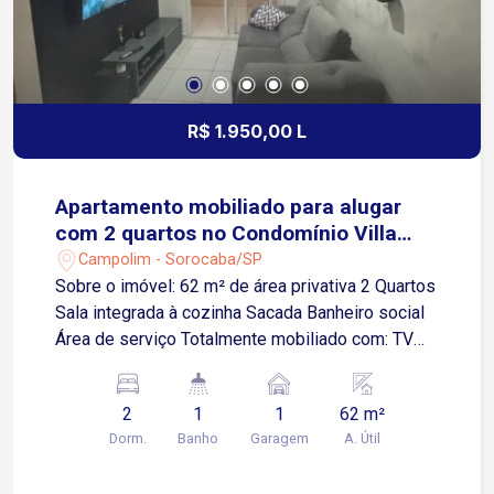
proximidades
R$ 1.950,00 L
Apartamento mobiliado para alugar
com 2 quartos no Condomínio Villa
Sunset
Campolim - Sorocaba/SP
Sobre o imóvel: 62 m² de área privativa 2 Quartos
Sala integrada à cozinha Sacada Banheiro social
Área de serviço Totalmente mobiliado com: TV
47` Home Theater Sofá tipo chaise Fogão
Geladeira Máquina de lavar roupas Guarda-roupas
2
1
1
62 m²
e cama de casal nos dois quartos Armários
Dorm.
Banho
Garagem
A. Útil
planejados na cozinha, banheiro e em um dos
quartos Cortinas elétricas Interruptores digitais