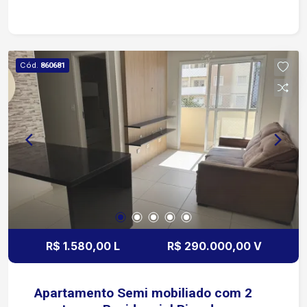
Raposo Tavares 6 minutos da Avenida Américo
de Carvalho 10 minutos da Avenida Washington
Luiz Condomínio Parque Vida: Portaria 24 horas
Piscina Salão de festas Playground Beach Arena
Cód.
860681
Espaço Pet Academia/Fitness Churrasqueira Um
condomínio completo, com opções de lazer e
comodidade para toda a família, além de
localização estratégica para quem precisa de
fácil acesso às principais vias de Sorocaba.
R$ 1.580,00 L
R$ 290.000,00 V
Apartamento Semi mobiliado com 2