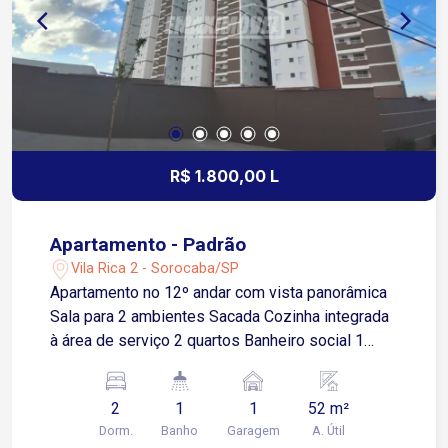
R$ 1.800,00 L
Apartamento - Padrão
Vila Rica 2 - Sorocaba/SP
Apartamento no 12º andar com vista panorâmica
Sala para 2 ambientes Sacada Cozinha integrada
à área de serviço 2 quartos Banheiro social 1
vaga de garagem descoberta Localização: 1
minuto da Rua Dr. Luiz Mendes de Almeida 5
2
1
1
52 m²
minutos da Avenida Dr. Armando Pannunzio
Dorm.
Banho
Garagem
A. Útil
Aproximadamente 500 metros da Rodovia