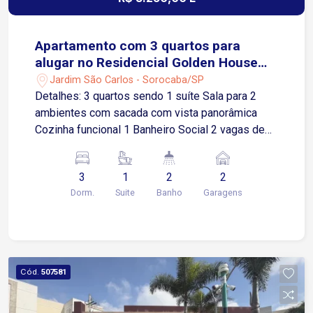
Apartamento com 3 quartos para
alugar no Residencial Golden House
em Sorocaba/SP
Jardim São Carlos - Sorocaba/SP
Detalhes: 3 quartos sendo 1 suíte Sala para 2
ambientes com sacada com vista panorâmica
Cozinha funcional 1 Banheiro Social 2 vagas de
garagem cobertas Condomínio com lazer
completo: Piscina Academia Salão de festas
3
1
2
2
Espaço gourmet Playground Portaria 24 horas
Dorm.
Suite
Banho
Garagens
Localização: Situado próximo ao Parque
Campolim, o imóvel oferece fácil acesso às
principais vias da cidade: 5 minutos da Avenida
Antônio Carlos Comitre 7 minutos do Shopping
Iguatemi Esplanada 5 minutos da Rodovia
Cód.
507581
Raposo Tavares 6 minutos do Tauste
Supermercados 8 minutos do Sam`s Club Região