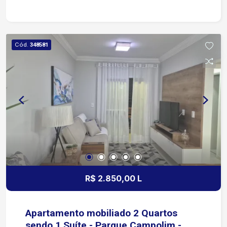
Fogão Sofá chaise Cama casal com box baú
Cód.
348581
R$ 2.850,00 L
Apartamento mobiliado 2 Quartos
sendo 1 Suíte - Parque Campolim -