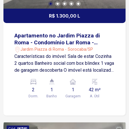
R$ 1.300,00 L
Apartamento no Jardim Piazza di
Roma - Condomínio Lar Roma -
Sorocaba/SP
Jardim Piazza di Roma - Sorocaba/SP
Características do imóvel: Sala de estar Cozinha
2 quartos Banheiro social com box blindex 1 vaga
de garagem descoberta O imóvel está localizado
no Jardim Piazza di Roma, em uma região
residencial com excelente infraestrutura e fácil
2
1
1
42 m²
acesso a diferentes pontos de Sorocaba. 1
Dorm.
Banho
Garagem
A. Útil
minuto da Avenida Professor Flávio Fazano 3
minutos da Rua Comendador Vicente Amaral 4
minutos da Rua Doutor Américo Figueiredo 4
minutos da Avenida Santa Cruz O condomínio
oferece uma estrutura completa para moradores,
Cód.
087581