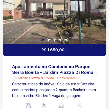
contando com supermercados, escolas,
restaurantes e comércios em geral, ideal para
quem busca praticidade no dia a dia. Entre em
contato e agende sua visita!
R$ 1.650,00 L
Apartamento no Condomínio Parque
Serra Bonita - Jardim Piazza Di Roma -
Sorocaba/SP
Jardim Piazza di Roma - Sorocaba/SP
Características do imóvel: Sala de estar Cozinha
com armários planejados 2 quartos Banheiro com
box em vidro Blindex 1 vaga de garagem
descoberta O Condomínio Parque Serra Bonita
oferece infraestrutura com portaria, playground,