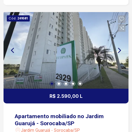
Fechadura eletrônica Sanca em gesso com
iluminação em LED Cofre embutido no guarda-
roupa Garagem: 1 vaga, localizada próxima à
Cód.
249581
entrada do condomínio Condomínio oferece:
Portaria 24 horas Piscina Salão de festas
Churrasqueira Jardim Circuito interno de TV Cerca
elétrica Ideal para quem procura um apartamento
moderno, com padrão de acabamento, tecnologia,
segurança e uma infraestrutura completa para
morar com conforto. Agende sua visita e venha
conhecer este imóvel!
R$ 2.590,00 L
Apartamento mobiliado no Jardim
Guarujá - Sorocaba/SP
Jardim Guarujá - Sorocaba/SP