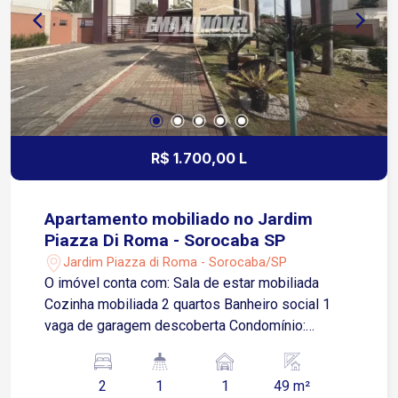
Washington Luiz
R$ 1.700,00 L
Apartamento mobiliado no Jardim
Piazza Di Roma - Sorocaba SP
Jardim Piazza di Roma - Sorocaba/SP
O imóvel conta com: Sala de estar mobiliada
Cozinha mobiliada 2 quartos Banheiro social 1
vaga de garagem descoberta Condomínio:
Portaria 24 horas Espaço gourmet Playground
Localizado no Jardim Piazza Di Roma, uma
2
1
1
49 m²
região residencial e bem estruturada de