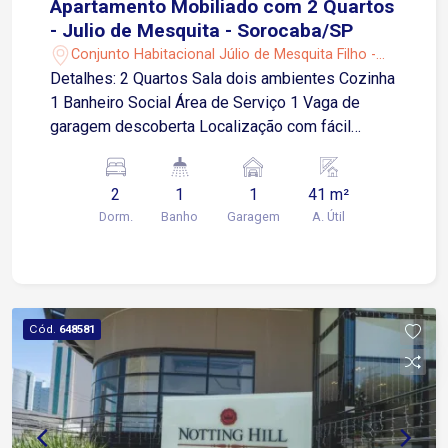
Apartamento Mobiliado com 2 Quartos
- Julio de Mesquita - Sorocaba/SP
Conjunto Habitacional Júlio de Mesquita Filho -
Sorocaba/SP
Detalhes: 2 Quartos Sala dois ambientes Cozinha
1 Banheiro Social Área de Serviço 1 Vaga de
garagem descoberta Localização com fácil
acesso às principais vias e excelente mobilidade
urbana, próximo a comércios, serviços e
2
1
1
41 m²
transporte público 2 minutos da Avenida Dr.
Dorm.
Banho
Garagem
A. Útil
Américo Figueiredo 4 minutos da Rodovia
Raposo Tavares 9 minutos da Avenida General
Carneiro 6 minutos da Avenida Santa Cruz
Condomínio com estrutura completa de lazer e
segurança Playground Espaço pet Academia
Cód.
648581
Sauna Mini campo Quadra poliesportiva Piscina
adulto e infantil Salão de festas 2 quiosques
Bicicletário Portaria 24 horas