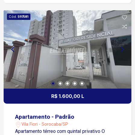
minutos da Avenida Nogueira Padilha
Aproximadamente 12 minutos do Centro de
Cód.
597581
Sorocaba Região próxima a supermercados,
farmácias, escolas, academias, restaurantes,
padarias e diversos comércios e serviços
Transporte público nas proximidades Condomínio
Piscina Espaço gourmet Portaria Condomínio
com infraestrutura que oferece segurança, lazer e
comodidade, ideal para quem busca qualidade de
vida e tranquilidade no aluguel
R$ 1.600,00 L
Apartamento - Padrão
Vila Fiori - Sorocaba/SP
Apartamento térreo com quintal privativo O