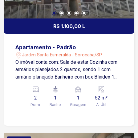
R$ 1.100,00 L
Apartamento - Padrão
Jardim Santa Esmeralda - Sorocaba/SP
O imóvel conta com: Sala de estar Cozinha com
armários planejados 2 quartos, sendo 1 com
armário planejado Banheiro com box Blindex 1
vaga de garagem descoberta Localizado no
Jardim Santa Esmeralda, região com ampla oferta
2
1
1
52 m²
de comércio, serviços e facilidades para o dia a
Dorm.
Banho
Garagem
A. Útil
dia. Menos de 1 km da Avenida Itavuvu, uma das
principais vias de Sorocaba Aproximadamente 7
minutos da Rua Atanázio Soares Cerca de 8
minutos do Shopping Cidade Sorocaba,
facilitando o acesso a lojas, restaurantes,