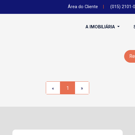
Área do Cliente
|
(015) 2101-
A IMOBILIÁRIA
Re
«
1
»