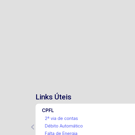
Links Úteis
CPFL
2ª via de contas
Débito Automático
Falta de Energia