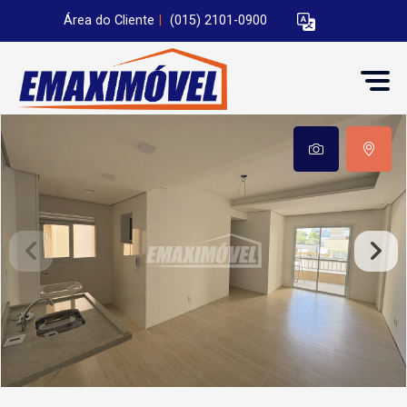
Área do Cliente
|
(015) 2101-0900