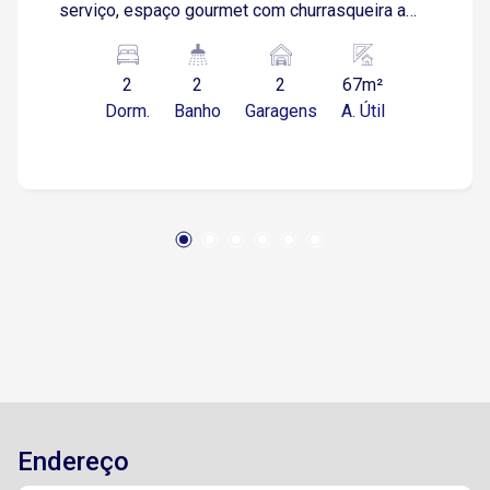
serviço, espaço gourmet com churrasqueira a
gás, garagem coberta (2 vagas) e depósito
privativo. - Diferenciais do apto: Infraestrutura
2
2
2
67m²
para coifa na varanda gourmet, ar condicionado
Dorm.
Banho
Garagens
A. Útil
para sala e dormitórios e tomada USB na suíte e
nos dormitórios. Infraestrutura para depurador
na cozinha e pontos elétricos para torre quente
na cozinha. Ponto de máquina de lava louças.
Atenuação de ruído (piso com manta acústica
nos ambientes sociais, exceto áreas molhadas).
- O condomínio contém um espaço gourmet,
jogos e cinema, playground, piscinas adulto e
infantil, lounge externo, salão de festa com
apoio externo, espaço kids, coworking,
churrasqueira, Spa e massagem, fitness e
fitness externo, pet place e pet garden, horta
orgânica, pilates, pet place e pet garden.
Endereço