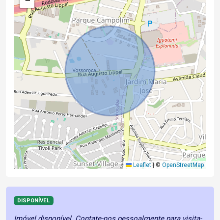
−
Leaflet
|
©
OpenStreetMap
DISPONÍVEL
Imóvel disponível. Contate-nos pessoalmente para visita-