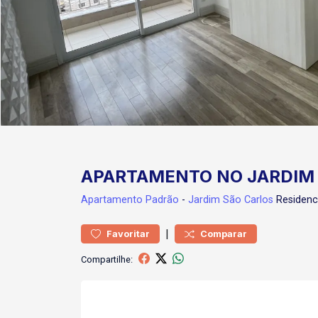
APARTAMENTO NO JARDIM 
Apartamento
Padrão
-
Jardim São Carlos
Residenc
|
Favoritar
Comparar
Compartilhe: