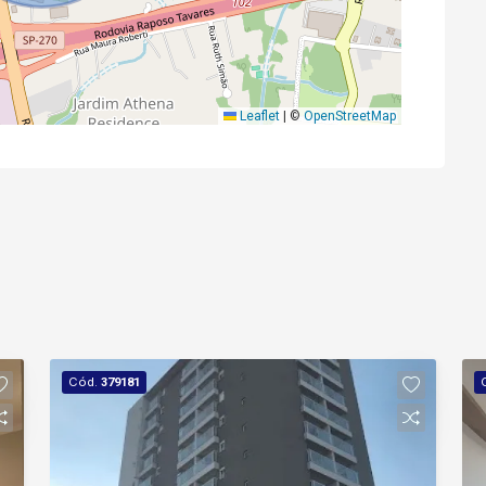
Leaflet
|
©
OpenStreetMap
Cód.
379181