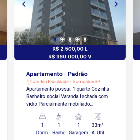
R$ 2.500,00 L
R$ 360.000,00 V
Apartamento - Padrão
Jardim Faculdade - Sorocaba/SP
Apartamento possuí: 1 quarto Cozinha
Banheiro social Varanda fechada com
vidro Parcialmente mobiliado
Localização privilegiada: A poucos
metros das Avenidas Barão de Tatuí e
1
1
1
33m²
Washington Luiz A 300 metros do
Dorm.
Banho
Garagem
A. Útil
SESC A 4 minutos da Faculdade de