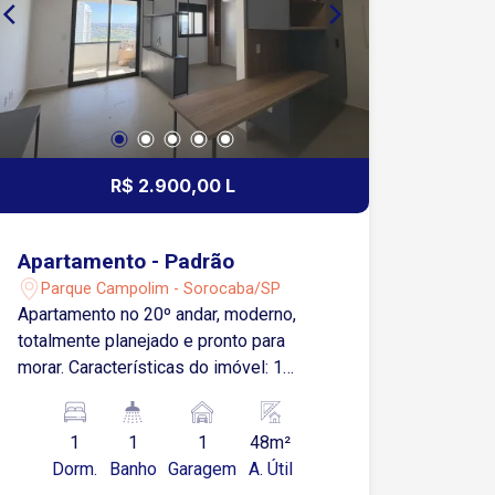
R$ 2.900,00 L
Apartamento - Padrão
Parque Campolim - Sorocaba/SP
Apartamento no 20º andar, moderno,
totalmente planejado e pronto para
morar. Características do imóvel: 1
quarto totalmente planejado Sala de
estar com ar condicionado Cozinha com
1
1
1
48m²
armários planejados Varanda gourmet
Dorm.
Banho
Garagem
A. Útil
com churrasqueira e gabinete Banheiro