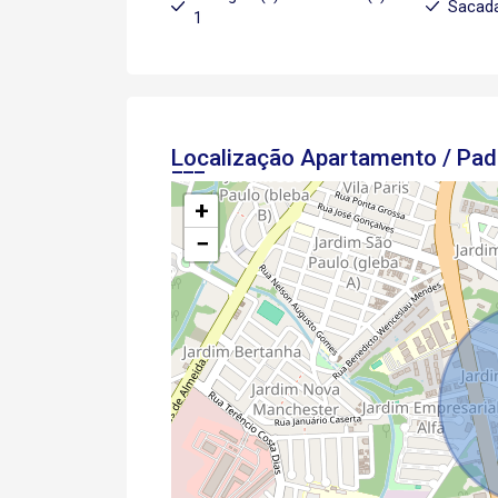
Sacada
1
Localização Apartamento / Pa
+
−