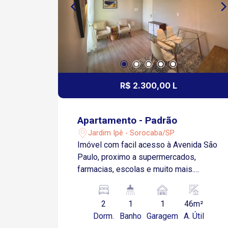
R$ 2.300,00 L
Apartamento - Padrão
Jardim Ipê - Sorocaba/SP
Imóvel com facil acesso à Avenida São
Paulo, proximo a supermercados,
farmacias, escolas e muito mais.
Apartamento todo mobiliado com muito
requinte e aconchego; Sala 2 ambientes
2
1
1
46m²
(estar e jantar) Cozinha equipada com
Dorm.
Banho
Garagem
A. Útil
armários e gabinete 2 dormitórios 01