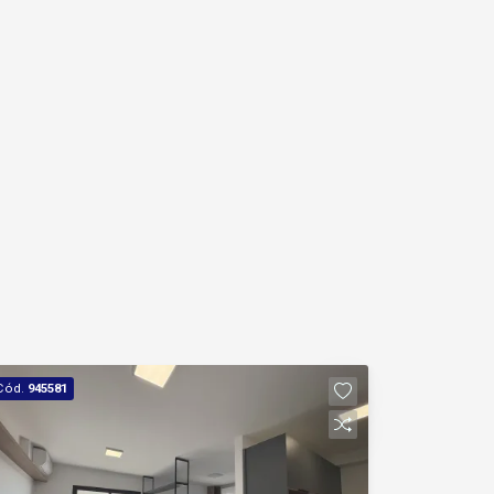
Cód.
945581