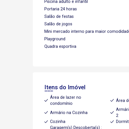
Piscina adulto e infantil
Portaria 24 horas
Salão de festas
Salão de jogos
Mini mercado interno para maior comodidad
Playground
Quadra esportiva
Itens do Imóvel
Área de lazer no
Área d
condomínio
Armári
Armário na Cozinha
2
Cozinha
Dormit
Garagem(s) Descoberta(s) :