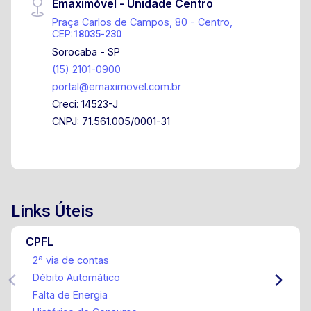
Emaximóvel - Unidade Centro
excelente localização! Entre em contato para
Praça Carlos de Campos, 80 - Centro,
mais informações e agende uma visita!
CEP:
18035-230
Sorocaba - SP
(15) 2101-0900
portal@emaximovel.com.br
Creci: 14523-J
CNPJ: 71.561.005/0001-31
Links Úteis
CPFL
2ª via de contas
Débito Automático
Falta de Energia