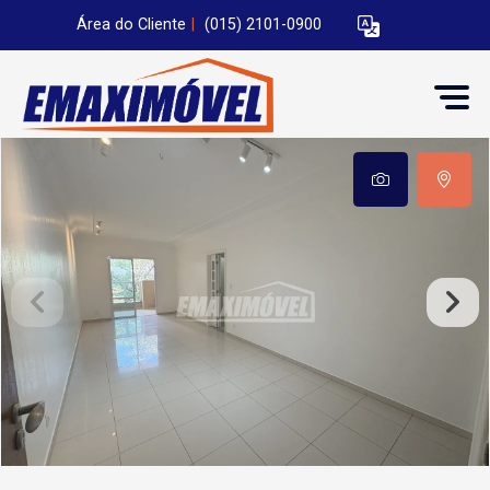
Área do Cliente
|
(015) 2101-0900