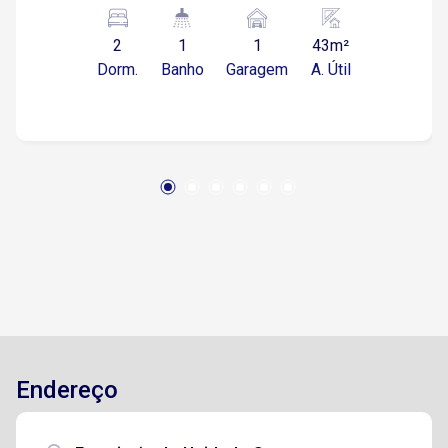
planejados, sendo 1 com cama Sala ampla para
2 ambientes, equipada com sofá e painel
2
1
1
43m²
Cozinha com armários planejados, geladeira e
Dorm.
Banho
Garagem
A. Útil
fogão Banheiro com box blindex Área de serviço
com máquina de lavar 1 vaga de garagem
descoberta Região com ótima infraestrutura,
próxima a comércios, serviços e fácil acesso às
principais vias da cidade: A aproximadamente 3
minutos da Avenida Antônio Carlos Comitre,
importante via de acesso da região Cerca de 5
minutos do Shopping Iguatemi Esplanada, com
diversas opções de lojas, lazer e alimentação
Próximo ao Parque Campolim, ideal para
caminhadas e atividades ao ar livre (cerca de 4
minutos) A cerca de 6 minutos da Rodovia
Raposo Tavares, facilitando o acesso a outras
Endereço
regiões Região com supermercados, farmácias,
escolas e restaurantes próximos Imóvel ideal
para quem busca praticidade, conforto e uma