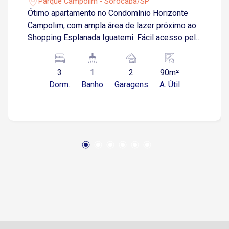
Parque Campolim - Sorocaba/SP
Ótimo apartamento no Condomínio Horizonte
Campolim, com ampla área de lazer próximo ao
Shopping Esplanada Iguatemi. Fácil acesso pela
Raposo Tavares. 3 dormitórios, sendo 1 suíte
com ar condicionado, sala dois ambiente com ar
3
1
2
90m²
condicionado Varanda gourmet Cozinha com
Dorm.
Banho
Garagens
A. Útil
armários Banheiro Área de serviço 2 vagas de
garagem cobertas. Acabamento todo em piso -
frio. Condomínio com: Churrasqueira, piscina,
salão de festa, salão de jogos, quadra,
playground e espaço gourmet. Portaria 24h.