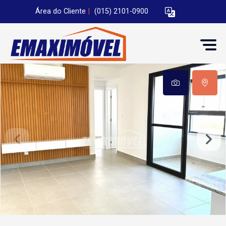
Área do Cliente
|
(015) 2101-0900