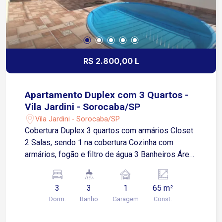
R$ 2.800,00 L
Apartamento Duplex com 3 Quartos -
Vila Jardini - Sorocaba/SP
Vila Jardini - Sorocaba/SP
Cobertura Duplex 3 quartos com armários Closet
2 Salas, sendo 1 na cobertura Cozinha com
armários, fogão e filtro de água 3 Banheiros Área
de Serviço Churrasqueira privativa Piscina
privativa 1 Vaga de garagem coberta Condomínio
3
3
1
65 m²
oferece portaria 24 horas e portão eletrônico.
Dorm.
Banho
Garagem
Const.
Localizado na Vila Jardini, um dos bairros mais
tradicionais da Zona Oeste de Sorocaba. O