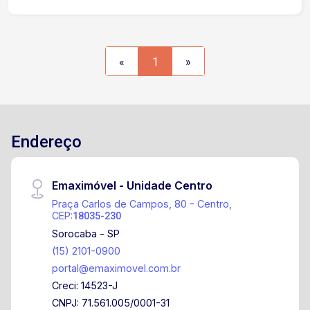
condomínio está próximo à Avenida General
Carneiro, proporcionando fácil deslocamento para
diversas regiões da cidade. Em
aproximadamente 5 minutos é possível chegar
«
1
»
ao Centro de Sorocaba. A localização oferece
ampla infraestrutura, com supermercados,
farmácias, escolas, academias, restaurantes,
bancos e diversas opções de comércio e
serviços no entorno. Entre em contato e agende
Endereço
sua visita !
Emaximóvel - Unidade Centro
Praça Carlos de Campos, 80 - Centro,
CEP:
18035-230
Sorocaba - SP
(15) 2101-0900
portal@emaximovel.com.br
Creci: 14523-J
CNPJ: 71.561.005/0001-31